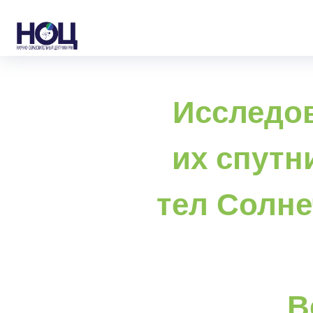
Исследов
их спутн
тел Солн
В